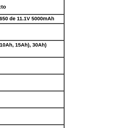
cto
8650 de 11.1V 5000mAh
10Ah, 15Ah)
, 30
Ah)