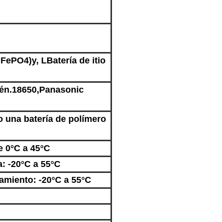
LiFePO4)
y, L
Batería de itio
én.
18650,
Panasonic
o una batería de polímero
e 0°C a 45°C
: -20°C a 55°C
miento: -20°C a 55°C