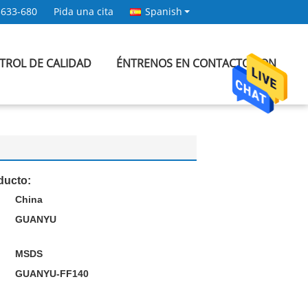
3633-680
Pida una cita
Spanish
TROL DE CALIDAD
ÉNTRENOS EN CONTACTO CON
ducto:
China
GUANYU
MSDS
GUANYU-FF140