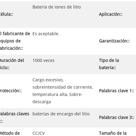
Batería de iones de litio
élula::
Aplicación::
l fabricante de
Es aceptable.
equipos de
Garantización::
abricación::
Duración del
1000 veces
Tipo de la
iclo::
batería::
Cargo excesivo,
sobreintensidad de corriente,
rotección::
Palabras clave 1::
temperatura alta, Sobre-
descarga
alabras claves
baterías de encargo del litio
Palabras clave 3::
::
Método de
CC/CV
Tamaño de la