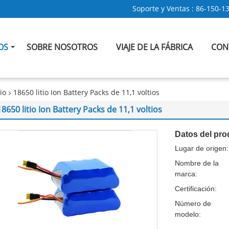
Soporte y Ventas :
86-150-1
OS
SOBRE NOSOTROS
VIAJE DE LA FÁBRICA
CON
io
18650 litio Ion Battery Packs de 11,1 voltios
18650 litio Ion Battery Packs de 11,1 voltios
Datos del pro
Lugar de origen:
Nombre de la
marca:
Certificación:
Número de
modelo: