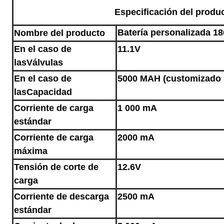
Especificación del produ
Batería personalizada 1
Nombre del producto
En el caso de
11.1V
las
Válvulas
En el caso de
5000 MAH (customizado 
las
Capacidad
Corriente de carga
1 000 mA
estándar
Corriente de carga
2000 mA
máxima
Tensión de corte de
12.6V
carga
Corriente de descarga
2500 mA
estándar