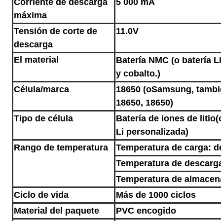
Corriente de descarga
5 000 mA
máxima
Tensión de corte de
11.0V
descarga
El material
Batería NMC (o batería 
y cobalto.
)
Célula/marca
18650 (o
Samsung, tambi
18650, 18650)
Tipo de célula
Batería de iones de litio
(
Li personalizada)
Rango de temperatura
Temperatura de carga: d
Temperatura de descarga
Temperatura de almacena
Ciclo de vida
Más de 1000 ciclos
Material del paquete
PVC encogido