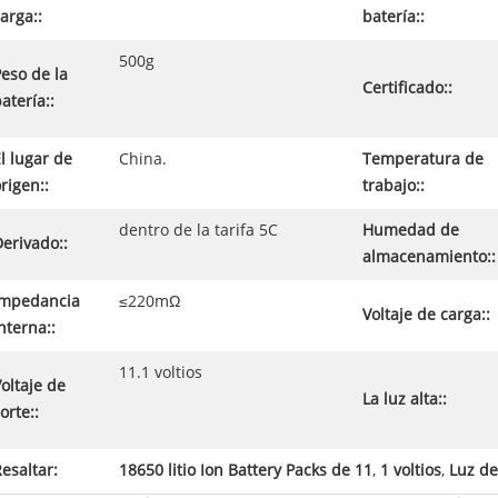
arga::
batería::
500g
eso de la
Certificado::
atería::
l lugar de
China.
Temperatura de
rigen::
trabajo::
dentro de la tarifa 5C
Humedad de
erivado::
almacenamiento::
Impedancia
≤220mΩ
Voltaje de carga::
nterna::
11.1 voltios
oltaje de
La luz alta::
orte::
esaltar:
18650 litio Ion Battery Packs de 11
,
1 voltios
,
Luz de