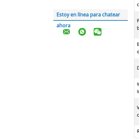
c
Estoy en línea para chatear
P
ahora
b
E
o
D
i
V
c
R